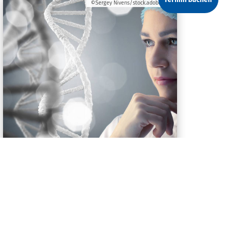
©Sergey Nivens/stock.adobe.com
amedes genetics
Know how bei der Analyse von
Erbmaterial.