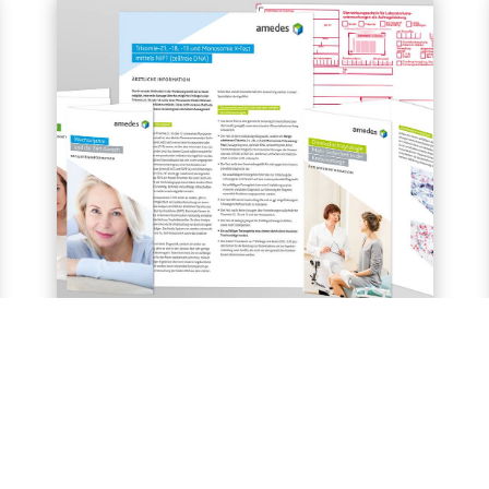
Patientenflyer
Hier sind unsere Patientenflyer und -
broschüren zur digitalen Ansicht
hinterlegt.