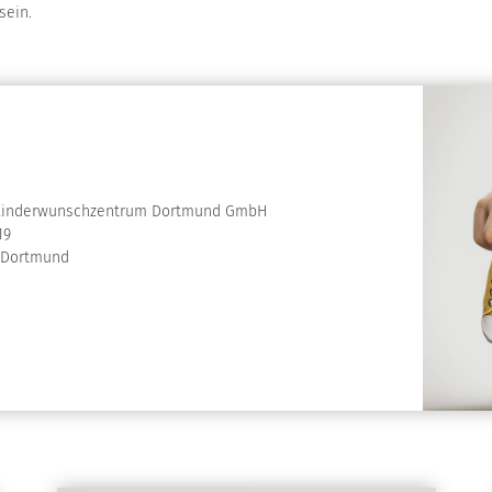
ein.
Kinderwunschzentrum Dortmund GmbH
19
 Dortmund