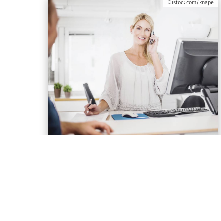
©istock.com/knape
Kontakt
Hier finden Sie unsere Kontaktdaten
sowie Hinweise zu den
Öffnungszeiten.